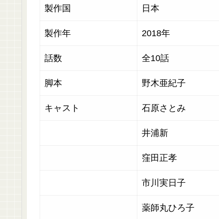
製作国
日
製作年
2018年
話数
全10話
脚本
野木亜紀子
キャスト
石原さとみ
井浦新
窪田正孝
市川実日子
薬師丸ひろ子