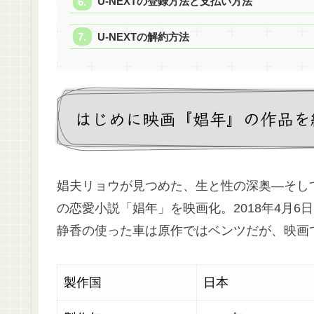
U-NEXTの登録方法と支払い方法
U-NEXTの解約方法
はじめに映画『娼年』の作品を
娼夫リョウが見つめた、生と性の深奥―そし
の恋愛小説「娼年」を映画化。2018年4月6
静香の使った車は原作ではベンツだが、映画
製作国
日