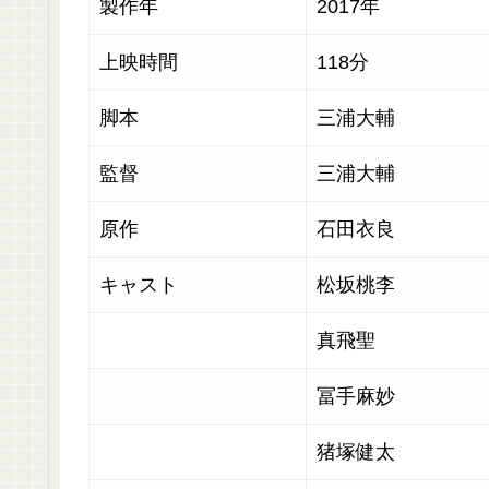
製作年
2017年
上映時間
118分
脚本
三浦大輔
監督
三浦大輔
原作
石田衣良
キャスト
松坂桃李
真飛聖
冨手麻妙
猪塚健太