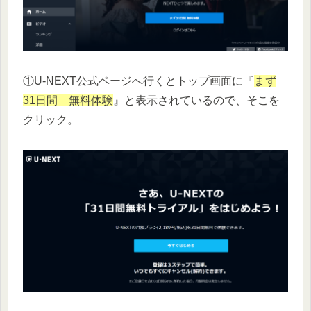
①U-NEXT公式ページへ行くとトップ画面に『
まず
31日間 無料体験
』と表示されているので、そこを
クリック。