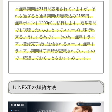
＊無料期間は31日間設定されていますが、そ
れを過ぎると通常期間(月額税込み2189円、
無料ポイント1200pt)に移行します。通常期間
でも視聴したい人にとってスムーズに移行出
来るようにする為です。その為、無料トライ
アル登録完了後に送信されるメールに無料ト
ライアル期間終了日時が記載されていますの
で、確認しておくことをおすすめします。
U-NEXTの解約方法