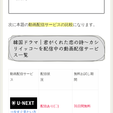
次に本題の
動画配信サービスの比較
になります。
韓国ドラマ｜君がくれた恋の詩～カシ
リイッコ～を配信中の動画配信サービ
ス一覧
動画配信サービ
配信状
無料お試し期
ス
況
間
配信あり(〇)
31日間無料
⇒今すぐ見たい方