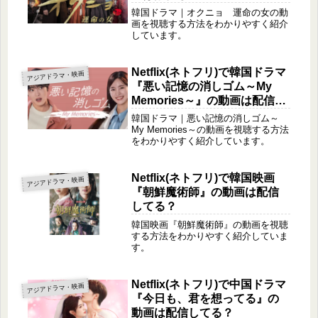
韓国ドラマ｜オクニョ 運命の女の動
画を視聴する方法をわかりやすく紹介
しています。
Netflix(ネトフリ)で韓国ドラマ
アジアドラマ・映画
『悪い記憶の消しゴム～My
Memories～』の動画は配信し
てる？
韓国ドラマ｜悪い記憶の消しゴム～
My Memories～の動画を視聴する方法
をわかりやすく紹介しています。
Netflix(ネトフリ)で韓国映画
アジアドラマ・映画
『朝鮮魔術師』の動画は配信
してる？
韓国映画『朝鮮魔術師』の動画を視聴
する方法をわかりやすく紹介していま
す。
Netflix(ネトフリ)で中国ドラマ
アジアドラマ・映画
『今日も、君を想ってる』の
動画は配信してる？