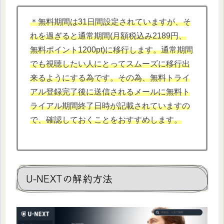
＊無料期間は31日間設定されていますが、そ
れを過ぎると通常期間(月額税込み2189円、
無料ポイント1200pt)に移行します。通常期間
でも視聴したい人にとってスムーズに移行出
来るようにする為です。その為、無料トライ
アル登録完了後に送信されるメールに無料ト
ライアル期間終了日時が記載されていますの
で、確認しておくことをおすすめします。
U-NEXTの解約方法