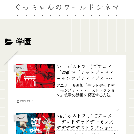
ぐっちゃんのワールドシネマ
学園
Netflix(ネトフリ)でアニメ
アニメ
『映画版『デッドデッドデ
ーモンズデデデデデストラ
クション』後章』の動画は
アニメ｜映画版『デッドデッドデ
配信してる？
ーモンズデデデデデストラクショ
ン』後章の動画を視聴する方法を
わかりやすく紹介しています。
2026.03.01
Netflix(ネトフリ)でアニメ
アニメ
『デッドデッドデーモンズ
デデデデデストラクショ
ン』の動画は配信してる？