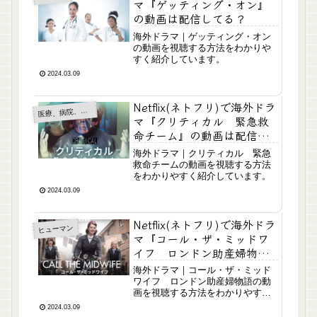
マ『ゲッティング・オン』
の動画は配信してる？
海外ドラマ｜ゲッティング・オン
の動画を視聴する方法をわかりや
すく紹介しています。
2024.03.09
Netflix(ネトフリ)で海外ドラ
医
療、病院、医師
マ『クリティカル 緊急救
命チーム』の動画は配信し
てる？
海外ドラマ｜クリティカル 緊急
救命チームの動画を視聴する方法
をわかりやすく紹介しています。
2024.03.09
Netflix(ネトフリ)で海外ドラ
ヒューマン
マ『コール・ザ・ミッドワ
イフ ロンドン助産婦物
語』の動画は配信してる？
海外ドラマ｜コール・ザ・ミッド
ワイフ ロンドン助産婦物語の動
画を視聴する方法をわかりやすく
紹介しています。
2024.03.09