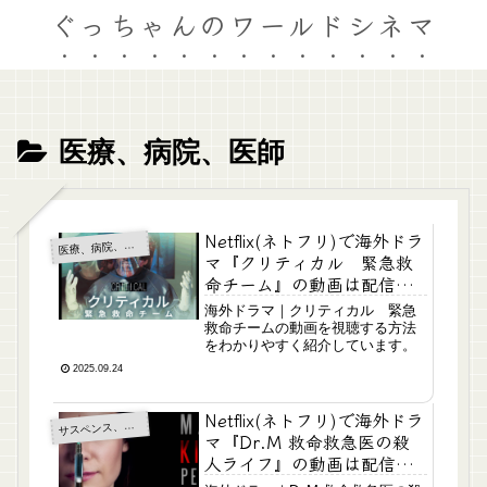
ぐっちゃんのワールドシネマ
医療、病院、医師
Netflix(ネトフリ)で海外ドラ
医
療、病院、医師
マ『クリティカル 緊急救
命チーム』の動画は配信し
てる？
海外ドラマ｜クリティカル 緊急
救命チームの動画を視聴する方法
をわかりやすく紹介しています。
2025.09.24
Netflix(ネトフリ)で海外ドラ
スペンス、ミステリー
サ
マ『Dr.M 救命救急医の殺
人ライフ』の動画は配信し
てる？