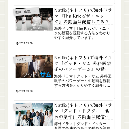
Netflix(ネトフリ)で海外ドラ
医
療、病院、医師
マ『The Knick/ザ・ニッ
ク』の動画は配信してる？
海外ドラマ｜The Knick/ザ・ニッ
クの動画を視聴する方法をわかり
やすく紹介しています。
2024.03.09
Netflix(ネトフリ)で海外ドラ
ファミリー
マ『グッド・サム 外科医親
子のパワーゲーム』の動画
は配信してる？
海外ドラマ｜グッド・サム 外科医
親子のパワーゲームの動画を視聴
する方法をわかりやすく紹介して
います。
2024.03.09
Netflix(ネトフリ)で海外ドラ
ヒューマン
マ『グッド・ドクター 名
医の条件』の動画は配信し
てる？
海外ドラマ｜グッド・ドクター
名医の条件のカルテの動画を視聴