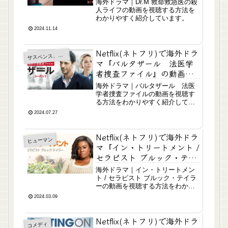
海外ドラマ｜Dr.M 救命救急医の殺
人ライフの動画を視聴する方法を
わかりやすく紹介しています。
2024.11.14
Netflix(ネトフリ)で海外ドラ
スペンス、ミステリー
サ
マ『バルタザール 法医学
者捜査ファイル』の動画は
配信してる？
海外ドラマ｜バルタザール 法医
学者捜査ファイルの動画を視聴す
る方法をわかりやすく紹介してい
ます。
2024.07.27
Netflix(ネトフリ)で海外ドラ
ヒューマン
マ『イン・トリートメント /
セラピスト ブルック・テイ
ラー』の動画は配信して
海外ドラマ｜イン・トリートメン
る？
ト / セラピスト ブルック・テイラ
ーの動画を視聴する方法をわかり
やすく紹介しています。
2024.03.09
Netflix(ネトフリ)で海外ドラ
コメディ