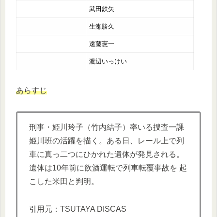
武田鉄矢
生瀬勝久
遠藤憲一
渡辺いっけい
あらすじ
刑事・姫川玲子（竹内結子）率いる捜査一課
姫川班の活躍を描く。ある日、レール上で列
車に真っ二つにひかれた遺体が発見される。
遺体は10年前に飲酒運転で列車転覆事故を 起
こした米田と判明。
引用元：TSUTAYA DISCAS