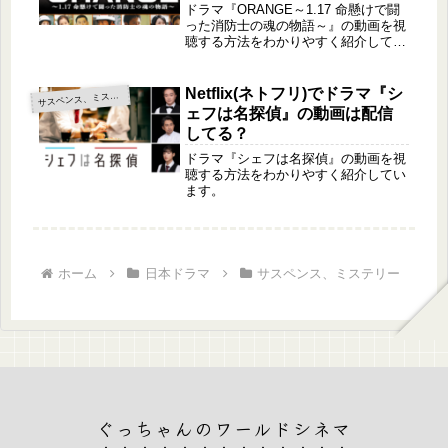
動画は配信してる？
ドラマ『ORANGE～1.17 命懸けで闘
った消防士の魂の物語～』の動画を視
聴する方法をわかりやすく紹介してい
ます。
Netflix(ネトフリ)でドラマ『シ
サ
スペンス、ミステリー
ェフは名探偵』の動画は配信
してる？
ドラマ『シェフは名探偵』の動画を視
聴する方法をわかりやすく紹介してい
ます。
ホーム
日本ドラマ
サスペンス、ミステリー
ぐっちゃんのワールドシネマ