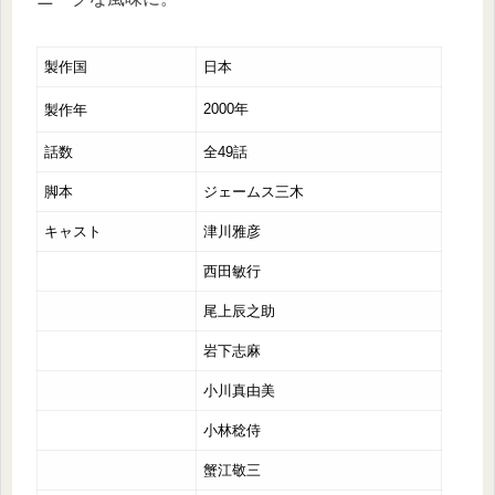
製作国
日本
2000年
製作年
話数
全49話
脚本
ジェームス三木
キャスト
津川雅彦
西田敏行
尾上辰之助
岩下志麻
小川真由美
小林稔侍
蟹江敬三