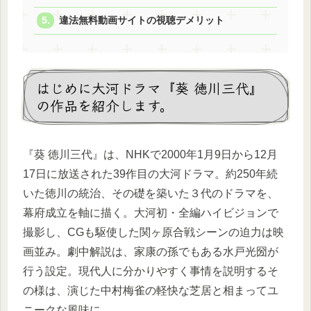
違法無料動画サイトの視聴デメリット
はじめに大河ドラマ『葵 徳川三代』
の作品を紹介します。
『葵 徳川三代』は、NHKで2000年1月9日から12月
17日に放送された39作目の大河ドラマ。約250年続
いた徳川の統治、その礎を築いた３代のドラマを、
幕府成立を軸に描く。大河初・全編ハイビジョンで
撮影し、CGも駆使した関ヶ原合戦シーンの迫力は映
画並み。劇中解説は、家康の孫でもある水戸光圀が
行う設定。現代人に分かりやすく事情を説明するそ
の様は、演じた中村梅雀の軽快な芝居と相まってユ
ニークな風味に。