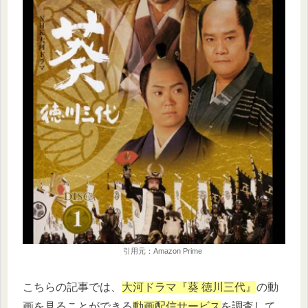
引用元：Amazon Prime
こちらの記事では、
大河ドラマ『葵 徳川三代』
の動
画を見ることができる
動画配信サービス
を調査して