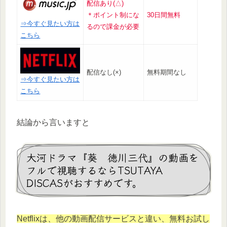
配信あり(△)
＊ポイント制にな
30日間無料
⇒今すぐ見たい方は
るので課金が必要
こちら
配信なし(×)
無料期間なし
⇒今すぐ見たい方は
こちら
結論から言いますと
大河ドラマ『葵 徳川三代』の動画を
フルで視聴するならTSUTAYA
DISCASがおすすめです。
Netflixは、他の動画配信サービスと違い、無料お試し