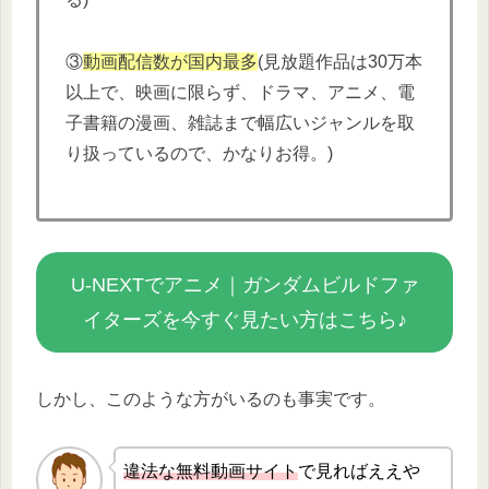
③
動画配信数が国内最多
(見放題作品は30万本
以上で、映画に限らず、ドラマ、アニメ、電
子書籍の漫画、雑誌まで幅広いジャンルを取
り扱っているので、かなりお得。)
U-NEXTでアニメ｜ガンダムビルドファ
イターズを今すぐ見たい方はこちら♪
しかし、このような方がいるのも事実です。
違法な無
料動画サイト
で見ればええや