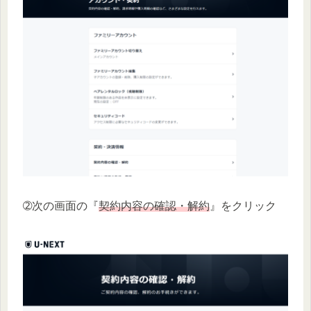
➁次の画面の『
契約内容の確認・解約
』をクリック