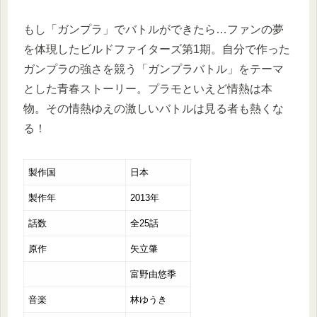
もし「ガンプラ」でバトルができたら…ファンの夢
を体現したビルドファイターズ第1期。自分で作った
ガンプラの強さを競う「ガンプラバトル」をテーマ
とした青春ストーリー。プラモといえど情熱は本
物。その情熱ゆえの激しいバトルは見る者も熱くな
る！
製作国
日本
製作年
2013年
話数
全25話
原作
矢立肇
富野由悠季
音楽
林ゆうき