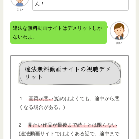
ん！
けい
違法な無料動画サイトはデメリットしか
ないわよ。
めい
違法無料動画サイトの視聴デメ
リット
１．
画質が悪い
(始めはよくても、途中から悪
くなる場合がある。)
2.
見たい作品が最後まで続くとは限らない
(違法動画サイトではよくある話で、途中まで