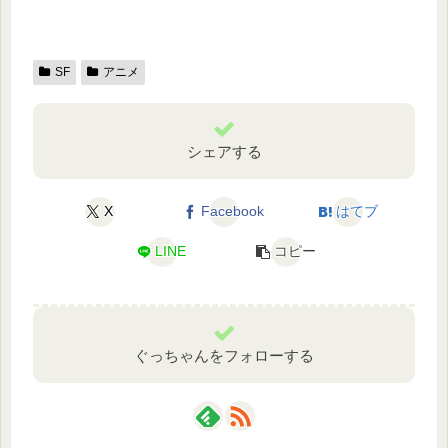
SF
アニメ
シェアする
X
Facebook
はてブ
LINE
コピー
ぐっちゃんをフォローする