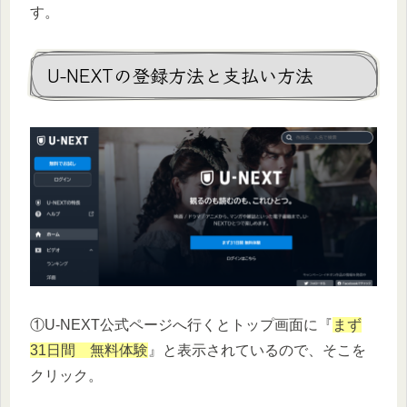
す。
U-NEXTの登録方法と支払い方法
①U-NEXT公式ページへ行くとトップ画面に『
まず
31日間 無料体験
』と表示されているので、そこを
クリック。