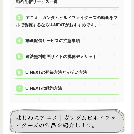
動画配信サービス一覧
アニメ｜ガンダムビルドファイターズの動画をフ
ルで視聴するならU-NEXTがおすすめです。
動画配信サービスの注意事項
違法無料動画サイトの視聴デメリット
U-NEXTの登録方法と支払い方法
U-NEXTの解約方法
はじめにアニメ｜ガンダムビルドファ
イターズの作品を紹介します。