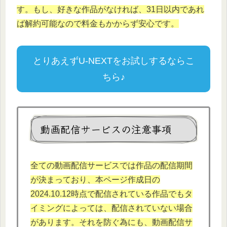
す。もし、好きな作品がなければ、31日以内であれ
ば解約可能なので料金もかからず安心です。
とりあえずU-NEXTをお試しするならこ
ちら♪
動画配信サービスの注意事項
全ての動画配信サービスでは作品の配信期間
が決まっており、本
ページ作成日の
2024.10.
12時点で配信されている作品でもタ
イミングによっては、配信されていない場合
があります。それを防ぐ為にも、動画配信サ