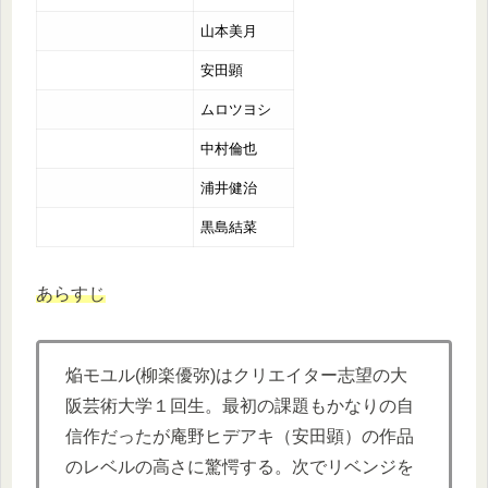
山本美月
安田顕
ムロツヨシ
中村倫也
浦井健治
黒島結菜
あらすじ
焔モユル(柳楽優弥)はクリエイター志望の大
阪芸術大学１回生。最初の課題もかなりの自
信作だったが庵野ヒデアキ（安田顕）の作品
のレベルの高さに驚愕する。次でリベンジを