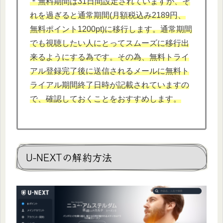
＊無料期間は31日間設定されていますが、そ
れを過ぎると通常期間(月額税込み2189円、
無料ポイント1200pt)に移行します。通常期間
でも視聴したい人にとってスムーズに移行出
来るようにする為です。その為、無料トライ
アル登録完了後に送信されるメールに無料ト
ライアル期間終了日時が記載されていますの
で、確認しておくことをおすすめします。
U-NEXTの解約方法