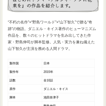
束を』の作品を紹介します。
“不朽の名作”×“野島ワールド”×“山下智久”で贈る“奇
跡”の物語。ダニエル・キイス著作のヒューマニズム
作品を、数々のヒットドラマを生み出してきた作
家・野島伸司が脚本監修。人気・実力を兼ね備えた
山下智久が主演を務める人間ドラマ。
製作国
日本
製作年
2015年
話数
全10話
原作
ダニエル・キイス
脚本
池田奈津子
野島伸司