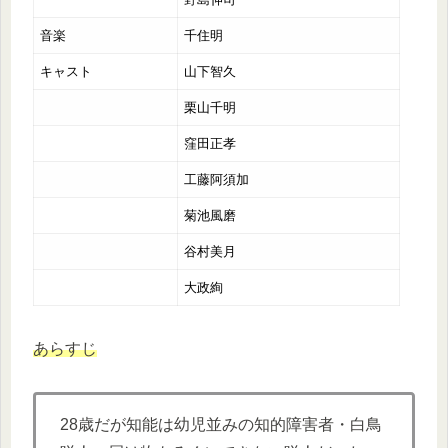
音楽
千住明
キャスト
山下智久
栗山千明
窪田正孝
工藤阿須加
菊池風磨
谷村美月
大政絢
あらすじ
28歳だが知能は幼児並みの知的障害者・白鳥