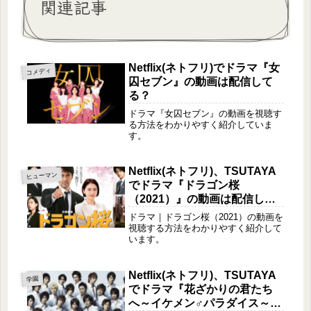
関連記事
Netflix(ネトフリ)でドラマ『女
コメディ
囚セブン』の動画は配信して
る？
ドラマ『女囚セブン』の動画を視聴す
る方法をわかりやすく紹介していま
す。
Netflix(ネトフリ)、TSUTAYA
ヒューマン
でドラマ『ドラゴン桜
（2021）』の動画は配信して
る？
ドラマ｜ドラゴン桜（2021）の動画を
視聴する方法をわかりやすく紹介して
います。
Netflix(ネトフリ)、TSUTAYA
学園
でドラマ『花ざかりの君たち
へ～イケメン♂パラダイス～』