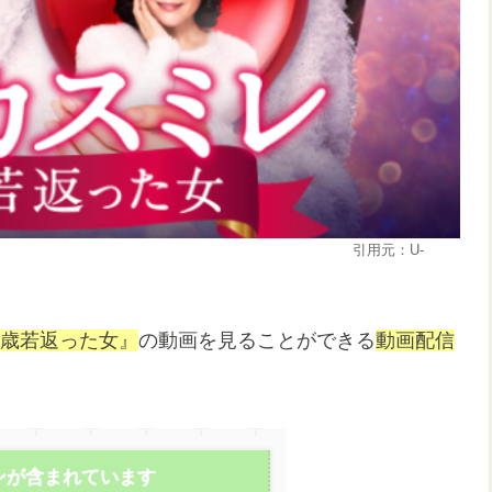
元：U-
EXT
5歳若返った女』
の動画を見ることができる
動画配信
ンが含まれています