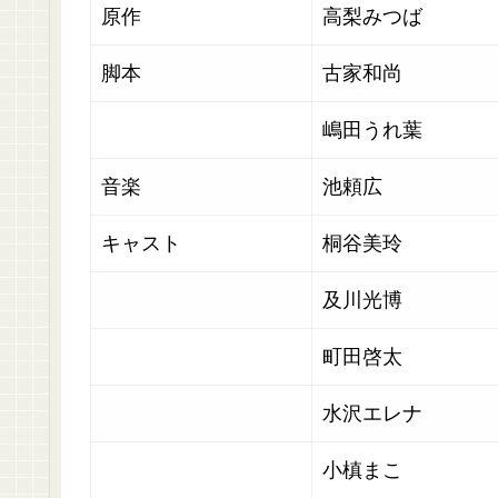
原作
高梨みつば
脚本
古家和尚
嶋田うれ葉
音楽
池頼広
キャスト
桐谷美玲
及川光博
町田啓太
水沢エレナ
小槙まこ