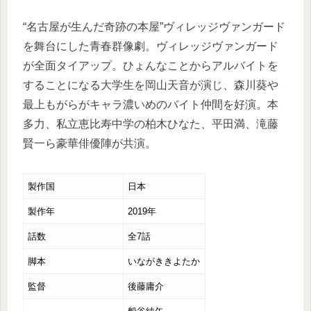
“名古屋が生んだ奇跡の本屋”ヴィレッジヴァンガード
を舞台にした青春群像劇。ヴィレッジヴァンガード
が全面タイアップ。ひょんなことからアルバイトを
することになる大学生を岡山天音が演じ、森川葵や
最上もがらがキャラ濃いめのバイト仲間を好演。本
多力、私立恵比寿中学の柏木ひなた、平田満、滝藤
賢一ら豪華俳優陣が共演。
製作国
日本
製作年
2019年
話数
全7話
脚本
いながききよたか
監督
後藤庸介