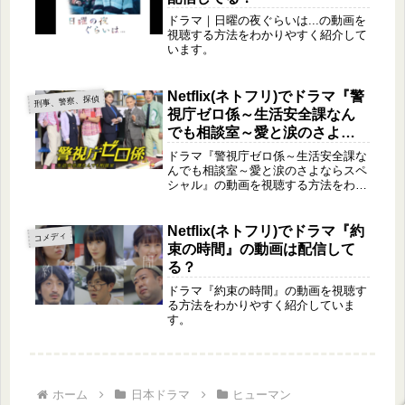
ドラマ｜日曜の夜ぐらいは...の動画を
視聴する方法をわかりやすく紹介して
います。
Netflix(ネトフリ)でドラマ『警
刑事、警察、探偵
視庁ゼロ係～生活安全課なん
でも相談室～愛と涙のさよな
らスペシャル』の動画は配信
ドラマ『警視庁ゼロ係～生活安全課な
してる？
んでも相談室～愛と涙のさよならスペ
シャル』の動画を視聴する方法をわか
りやすく紹介しています。
Netflix(ネトフリ)でドラマ『約
コメディ
束の時間』の動画は配信して
る？
ドラマ『約束の時間』の動画を視聴す
る方法をわかりやすく紹介していま
す。
ホーム
日本ドラマ
ヒューマン