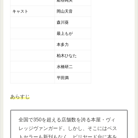
船谷純矢
キャスト
岡山天音
森川葵
最上もが
本多力
柏木ひなた
水橋研二
平田満
あらすじ
全国で350を超える店舗数を誇る本屋・ヴィ
レッジヴァンガード。しかし、そこにはベス
トセラーも新刊もなく、ビリヤード台に本を