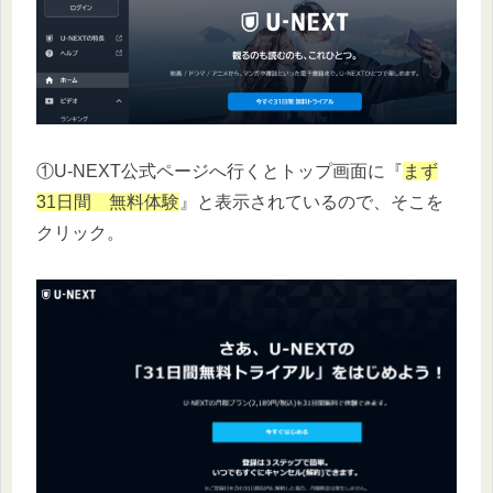
①U-NEXT公式ページへ行くとトップ画面に『
まず
31日間 無料体験
』と表示されているので、そこを
クリック。