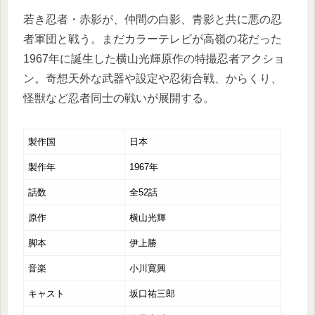
若き忍者・赤影が、仲間の白影、青影と共に悪の忍
者軍団と戦う。まだカラーテレビが高嶺の花だった
1967年に誕生した横山光輝原作の特撮忍者アクショ
ン。奇想天外な武器や設定や忍術合戦、からくり、
怪獣など忍者同士の戦いが展開する。
製作国
日本
製作年
1967年
話数
全52話
原作
横山光輝
脚本
伊上勝
音楽
小川寛興
キャスト
坂口祐三郎