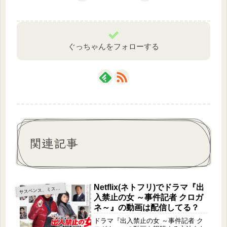
ぐっちゃんをフォローする
関連記事
Netflix(ネトフリ)でドラマ『出
サ
スペンス、ミステリー
入禁止の女 ～事件記者 クロガ
ネ～』の動画は配信してる？
ドラマ『出入禁止の女 ～事件記者 ク