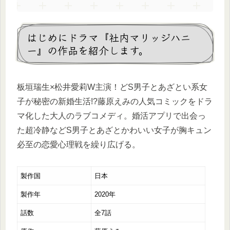
はじめにドラマ『社内マリッジハニ
ー』の作品を紹介します。
板垣瑞生×松井愛莉W主演！どS男子とあざとい系女
子が秘密の新婚生活!?藤原えみの人気コミックをドラ
マ化した大人のラブコメディ。婚活アプリで出会っ
た超冷静などS男子とあざとかわいい女子が胸キュン
必至の恋愛心理戦を繰り広げる。
製作国
日本
製作年
2020年
話数
全7話