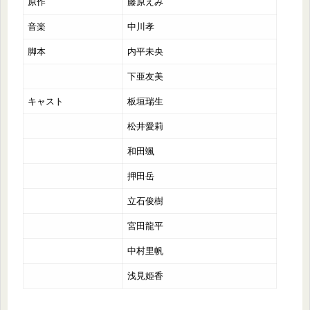
原作
藤原えみ
音楽
中川孝
脚本
内平未央
下亜友美
キャスト
板垣瑞生
松井愛莉
和田颯
押田岳
立石俊樹
宮田龍平
中村里帆
浅見姫香