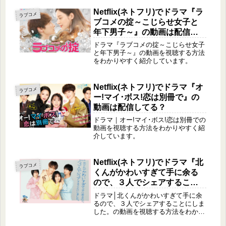
Netflix(ネトフリ)でドラマ『ラ
ラブコメ
ブコメの掟～こじらせ女子と
年下男子～』の動画は配信し
てる？
ドラマ『ラブコメの掟～こじらせ女子
と年下男子～』の動画を視聴する方法
をわかりやすく紹介しています。
Netflix(ネトフリ)でドラマ『オ
ラブコメ
ー!マイ･ボス!恋は別冊で』の
動画は配信してる？
ドラマ｜オー!マイ･ボス!恋は別冊での
動画を視聴する方法をわかりやすく紹
介しています。
Netflix(ネトフリ)でドラマ『北
ラブコメ
くんがかわいすぎて手に余る
ので、３人でシェアすること
にしました。』の動画は配信
ドラマ│北くんがかわいすぎて手に余
してる？
るので、３人でシェアすることにしま
した。の動画を視聴する方法をわかり
やすく紹介しています。