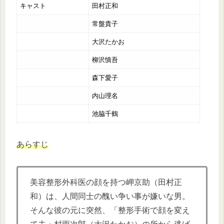
キャスト
田村正和
常盤貴子
大沢たかお
柳沢慎吾
森下愛子
内山理名
池脇千鶴
あらすじ
美容整形外科医の顔を持つ岬京助（田村正
和）は、人間同士の醜い争い事が嫌いな男。
そんな彼の元に突然、「整形手術で顔を変え