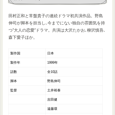
田村正和と常盤貴子の連続ドラマ初共演作品。野島
伸司が脚本を担当し､今までにない独自の雰囲気を持
つ”大人の恋愛”ドラマ。共演は大沢たかお､柳沢慎吾､
森下愛子ほか。
製作国
日本
製作年
1999年
話数
全10話
脚本
野島伸司
監督
土井裕泰
吉田健
遠藤環