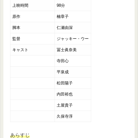
上映時間
98分
原作
楠章子
脚本
仁瀬由深
監督
ジャッキー・ウー
キャスト
冨士眞奈美
寺田心
平泉成
松田陽子
内田裕也
土屋貴子
久保寺淳
あらすじ