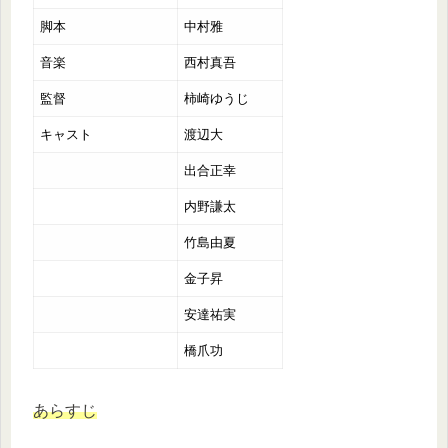
脚本
中村雅
音楽
西村真吾
監督
柿崎ゆうじ
キャスト
渡辺大
出合正幸
内野謙太
竹島由夏
金子昇
安達祐実
橋爪功
あらすじ