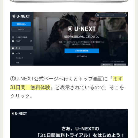
①U-NEXT公式ページへ行くとトップ画面に『
まず
31日間 無料体験
』と表示されているので、そこを
クリック。