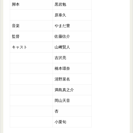
脚本
黒岩勉
原泰久
音楽
やまだ豊
監督
佐藤信介
キャスト
山﨑賢人
吉沢亮
橋本環奈
清野菜名
満島真之介
岡山天音
杏
小栗旬