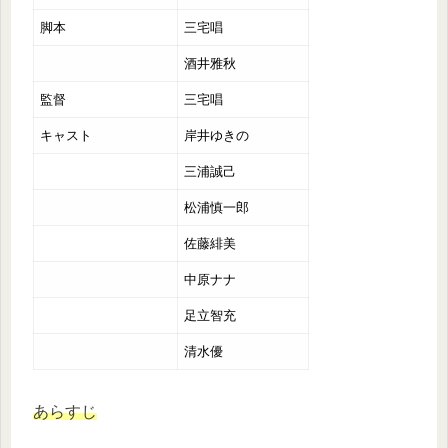
脚本
三宅唱
酒井雅秋
監督
三宅唱
キャスト
岸井ゆきの
三浦誠己
松浦慎一郎
佐藤緋美
中原ナナ
足立智充
清水優
あらすじ