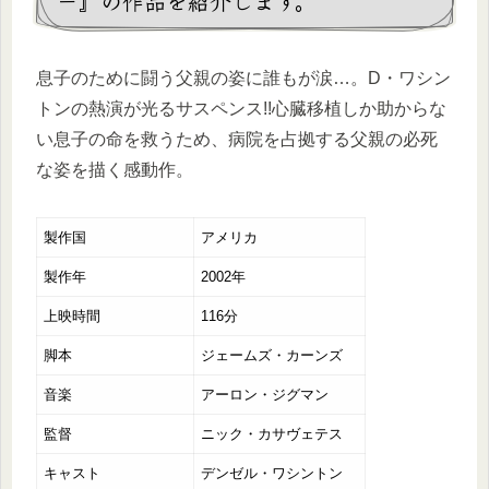
－』の作品を紹介します。
息子のために闘う父親の姿に誰もが涙…。D・ワシン
トンの熱演が光るサスペンス!!心臓移植しか助からな
い息子の命を救うため、病院を占拠する父親の必死
な姿を描く感動作。
製作国
アメリカ
製作年
2002年
上映時間
116分
脚本
ジェームズ・カーンズ
音楽
アーロン・ジグマン
監督
ニック・カサヴェテス
キャスト
デンゼル・ワシントン