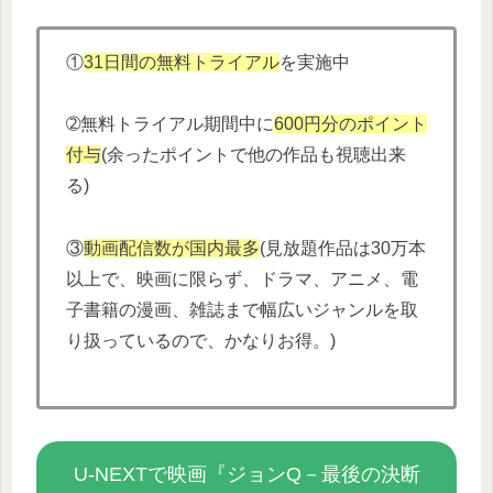
①
31日間の無料トライアル
を実施中
➁無料トライアル期間中に
600円分
の
ポイント
付与
(余ったポイントで他の作品も視聴出来
る)
③
動画配信数が国内最多
(見放題作品は30万本
以上で、映画に限らず、ドラマ、アニメ、電
子書籍の漫画、雑誌まで幅広いジャンルを取
り扱っているので、かなりお得。)
U-NEXTで映画『ジョンQ－最後の決断