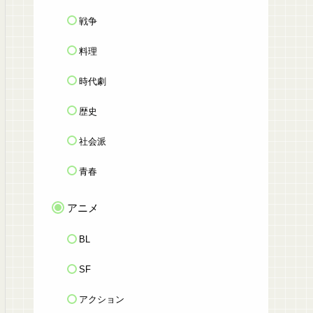
戦争
料理
時代劇
歴史
社会派
青春
アニメ
BL
SF
アクション