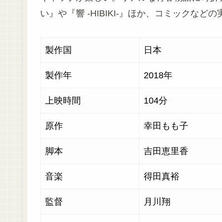
い』や『響 -HIBIKI-』ほか、コミックな
製作国
日
製作年
2018年
上映時間
104分
原作
幸田もも子
脚本
吉田恵里香
音楽
得田真裕
監督
月川翔