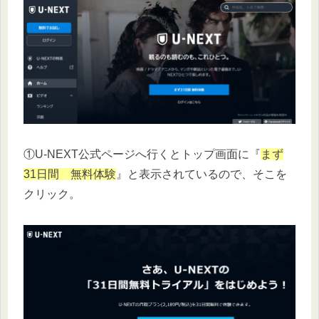
①U-NEXT公式ページへ行くとトップ画面に『
まず
31日間 無料体験
』と表示されているので、そこを
クリック。