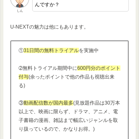
んですか？
しん
U-NEXTの魅力は他にもあります。
①
31日間の無料トライアル
を実施中
➁無料トライアル期間中に
600円分
の
ポイント
付与
(余ったポイントで他の作品も視聴出来
る)
③
動画配信数が国内最多
(見放題作品は30万本
以上で、映画に限らず、ドラマ、アニメ、電
子書籍の漫画、雑誌まで幅広いジャンルを取
り扱っているので、かなりお得。)