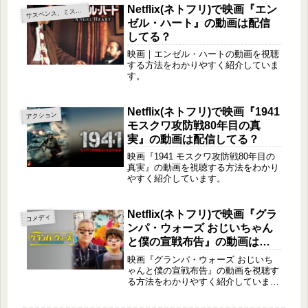
Netflix(ネトフリ)で映画『エン
サ
スペンス、ミステリー
ゼル・ハート』の動画は配信
してる？
映画｜エンゼル・ハートの動画を視聴
する方法をわかりやすく紹介していま
す。
Netflix(ネトフリ)で映画『1941
アクション
モスクワ攻防戦80年目の真
実』の動画は配信してる？
映画『1941 モスクワ攻防戦80年目の
真実』の動画を視聴する方法をわかり
やすく紹介しています。
Netflix(ネトフリ)で映画『グラ
コメディ
ンパ・ウォーズ おじいちゃん
と僕の宣戦布告』の動画は配
信してる？
映画『グランパ・ウォーズ おじいち
ゃんと僕の宣戦布告』の動画を視聴す
る方法をわかりやすく紹介していま
す。