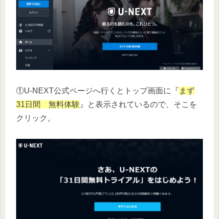
①U-NEXT公式ページへ行くとトップ画面に『
まず
31日間 無料体験
』と表示されているので、そこを
クリック。