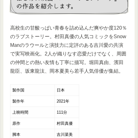
の作品を紹介します。
高校生の甘酸っぱい青春を詰め込んだ爽やか度120％
のラブストーリー。村田真優の人気コミックをSnow
Manのラウールと演技力に定評のある吉川愛の共演
で実写映画化。2人が織りなす恋愛だけでなく、周囲
の仲間との熱い友情も丁寧に描写。堀田真由、濱田
龍臣、坂東龍汰、岡本夏美ら若手人気俳優が集結。
製作国
日本
製作年
2021年
上映時間
111分
原作
村田真優
脚本
吉川菜美