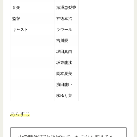
音楽
深澤恵梨香
監督
神徳幸治
キャスト
ラウール
吉川愛
堀田真由
坂東龍汰
岡本夏美
濱田龍臣
柳ゆり菜
あらすじ