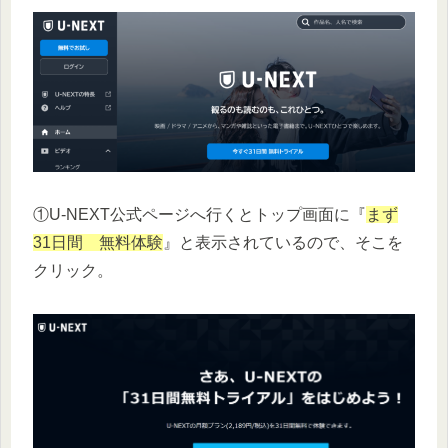
①U-NEXT公式ページへ行くとトップ画面に『
まず
31日間 無料体験
』と表示されているので、そこを
クリック。