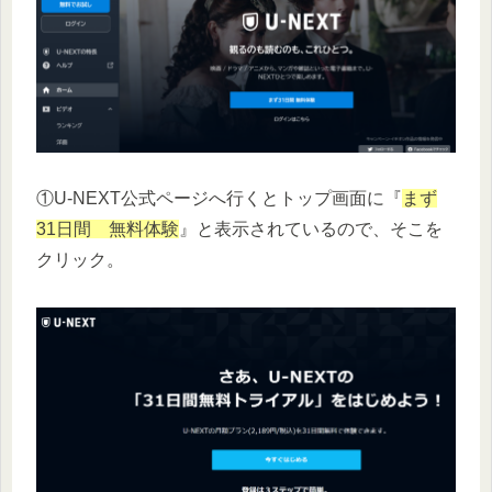
①U-NEXT公式ページへ行くとトップ画面に『
まず
31日間 無料体験
』と表示されているので、そこを
クリック。