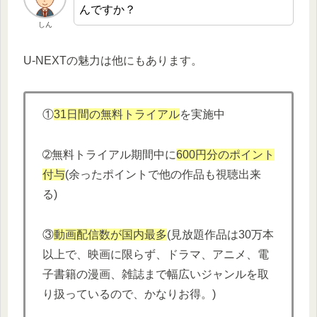
んですか？
しん
U-NEXTの魅力は他にもあります。
①
31日間の無料トライアル
を実施中
➁無料トライアル期間中に
600円分
の
ポイント
付与
(余ったポイントで他の作品も視聴出来
る)
③
動画配信数が国内最多
(見放題作品は30万本
以上で、映画に限らず、ドラマ、アニメ、電
子書籍の漫画、雑誌まで幅広いジャンルを取
り扱っているので、かなりお得。)