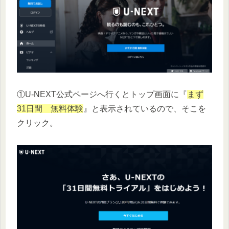
①U-NEXT公式ページへ行くとトップ画面に『
まず
31日間 無料体験
』と表示されているので、そこを
クリック。