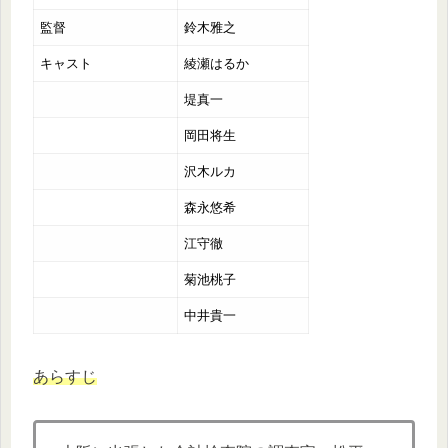
監督
鈴木雅之
キャスト
綾瀬はるか
堤真一
岡田将生
沢木ルカ
森永悠希
江守徹
菊池桃子
中井貴一
あらすじ