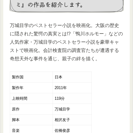
ミ』の作品を紹介します。
万城目学のベストセラー小説を映画化。大阪の歴史
に隠された驚愕の真実とは!?「鴨川ホルモー」などの
人気作家・万城目学のベストセラー小説を豪華キャ
ストで映画化。会計検査院の調査官たちが遭遇する
奇想天外な事件を通じ、親子の絆を描く。
製作国
日本
製作年
2011年
上映時間
119分
原作
万城目学
脚本
相沢友子
音楽
佐橋俊彦