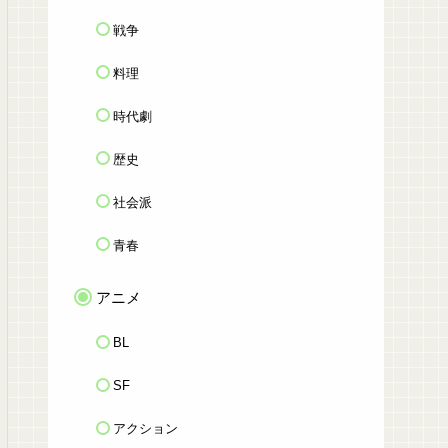
戦争
料理
時代劇
歴史
社会派
青春
アニメ
BL
SF
アクション