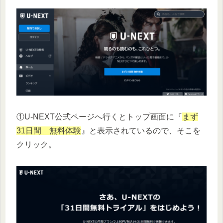
①U-NEXT公式ページへ行くとトップ画面に『
まず
31日間 無料体験
』と表示されているので、そこを
クリック。