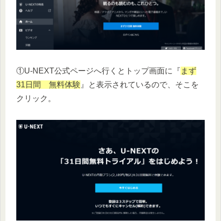
①U-NEXT公式ページへ行くとトップ画面に『
まず
31日間 無料体験
』と表示されているので、そこを
クリック。