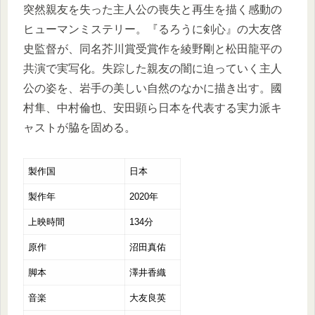
突然親友を失った主人公の喪失と再生を描く感動の
ヒューマンミステリー。『るろうに剣心』の大友啓
史監督が、同名芥川賞受賞作を綾野剛と松田龍平の
共演で実写化。失踪した親友の闇に迫っていく主人
公の姿を、岩手の美しい自然のなかに描き出す。國
村隼、中村倫也、安田顕ら日本を代表する実力派キ
ャストが脇を固める。
製作国
日本
製作年
2020年
上映時間
134分
原作
沼田真佑
脚本
澤井香織
音楽
大友良英