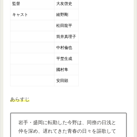
監督
大友啓史
キャスト
綾野剛
松田龍平
筒井真理子
中村倫也
平埜生成
國村隼
安田顕
あらすじ
岩手・盛岡に転勤した今野は、同僚の日浅と
仲を深め、遅れてきた青春の日々を謳歌して