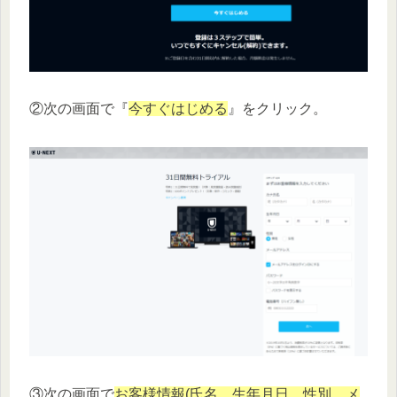
②次の画面で『
今すぐはじめる
』をクリック。
③次の画面で
お客様情報(氏名、生年月日、性別、メ