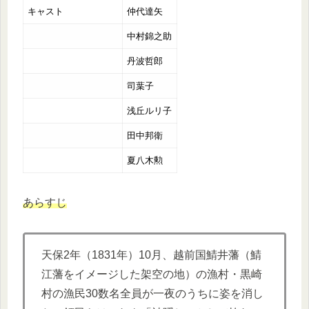
キャスト
仲代達矢
中村錦之助
丹波哲郎
司葉子
浅丘ルリ子
田中邦衛
夏八木勲
あらすじ
天保2年（1831年）10月、越前国鯖井藩（鯖
江藩をイメージした架空の地）の漁村・黒崎
村の漁民30数名全員が一夜のうちに姿を消し