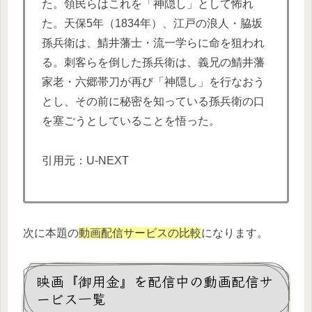
た。領民らはこれを「神隠し」として怖れ
た。天保5年（1834年）、江戸の浪人・脇坂
孫兵衛は、鯖井藩士・流一学らに命を狙われ
る。刺客らを倒した孫兵衛は、義兄の鯖井藩
家老・六郷帯刀が再び「神隠し」を行なおう
とし、その前に秘密を知っている孫兵衛の口
を塞ごうとしていることを悟った。
引用元：U-NEXT
次に本題の
動画配信サービスの比較
になります。
映画『御用金』を配信中の動画配信サ
ービス一覧