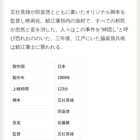
五社英雄が田坂啓とともに書いたオリジナル脚本を
監督し映画化。鯖江藩領内の漁村で、すべての村民
が忽然と姿を消した。人々はこの事件を“神隠し”と呼
び恐れおののいた。三年後、江戸にいた脇坂孫兵衛
は鯖江藩士に襲われる。
製作国
日本
製作年
1969年
上映時間
123分
脚本
五社英雄
田坂啓
音楽
佐藤勝
監督
五社英雄