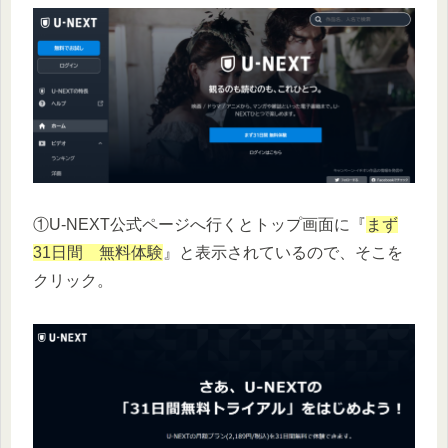
①U-NEXT公式ページへ行くとトップ画面に『
まず
31日間 無料体験
』と表示されているので、そこを
クリック。