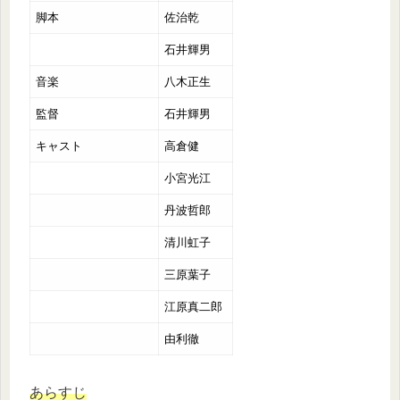
脚本
佐治乾
石井輝男
音楽
八木正生
監督
石井輝男
キャスト
高倉健
小宮光江
丹波哲郎
清川虹子
三原葉子
江原真二郎
由利徹
あらすじ