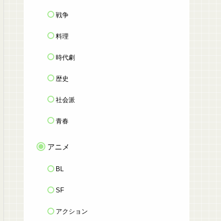
戦争
料理
時代劇
歴史
社会派
青春
アニメ
BL
SF
アクション