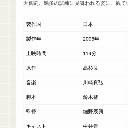
大奮闘。幾多の試練に見舞われる姿に、観て
製作国
日本
製作年
2006年
上映時間
114分
原作
高杉良
音楽
川崎真弘
脚本
鈴木智
監督
細野辰興
キャスト
中井貴一