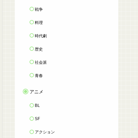
戦争
料理
時代劇
歴史
社会派
青春
アニメ
BL
SF
アクション