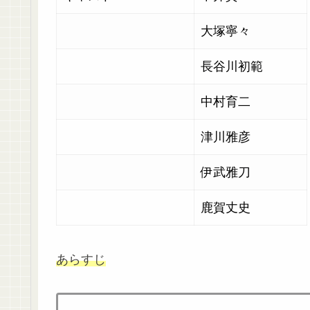
大塚寧々
長谷川初範
中村育二
津川雅彦
伊武雅刀
鹿賀丈史
あらすじ