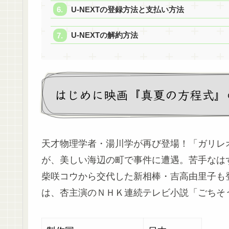
U-NEXTの登録方法と支払い方法
U-NEXTの解約方法
はじめに映画『真夏の方程式』
天才物理学者・湯川学が再び登場！「ガリレ
が、美しい海辺の町で事件に遭遇。苦手なは
柴咲コウから交代した新相棒・吉高由里子も
は、杏主演のＮＨＫ連続テレビ小説「ごちそ