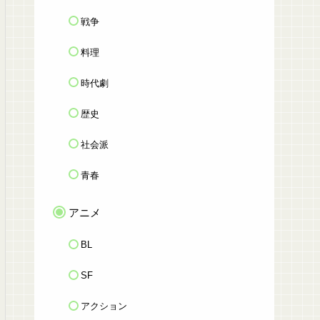
戦争
料理
時代劇
歴史
社会派
青春
アニメ
BL
SF
アクション