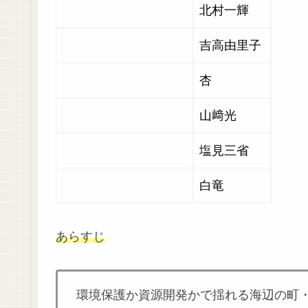
北村一輝
吉高由里子
杏
山﨑光
塩見三省
白竜
あらすじ
環境保護か資源開発かで揺れる海辺の町