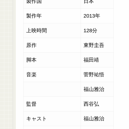
製作国
日本
製作年
2013年
上映時間
128分
原作
東野圭吾
脚本
福田靖
音楽
菅野祐悟
福山雅治
監督
西谷弘
キャスト
福山雅治