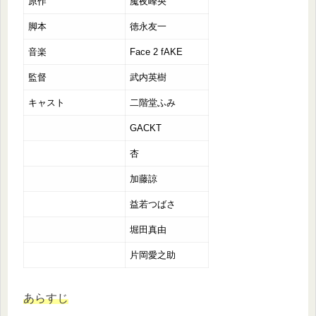
原作
魔夜峰央
脚本
徳永友一
音楽
Face 2 fAKE
監督
武内英樹
キャスト
二階堂ふみ
GACKT
杏
加藤諒
益若つばさ
堀田真由
片岡愛之助
あらすじ