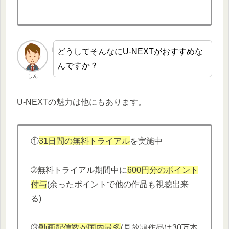
どうしてそんなにU-NEXTがおすすめな
んですか？
しん
U-NEXTの魅力は他にもあります。
①
31日間の無料トライアル
を実施中
➁無料トライアル期間中に
600円分
の
ポイント
付与
(余ったポイントで他の作品も視聴出来
る)
③
動画配信数が国内最多
(見放題作品は30万本