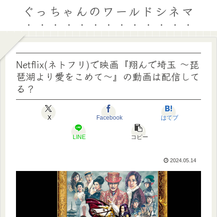
ぐっちゃんのワールドシネマ
Netflix(ネトフリ)で映画『翔んで埼玉 ～琵
琶湖より愛をこめて～』の動画は配信して
る？
X
Facebook
はてブ
LINE
コピー
2024.05.14