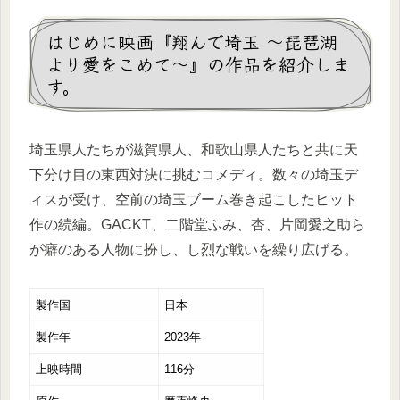
はじめに映画『翔んで埼玉 ～琵琶湖
より愛をこめて～』の作品を紹介しま
す。
埼玉県人たちが滋賀県人、和歌山県人たちと共に天
下分け目の東西対決に挑むコメディ。数々の埼玉デ
ィスが受け、空前の埼玉ブーム巻き起こしたヒット
作の続編。GACKT、二階堂ふみ、杏、片岡愛之助ら
が癖のある人物に扮し、し烈な戦いを繰り広げる。
製作国
日本
製作年
2023年
上映時間
116分