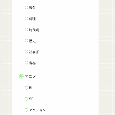
戦争
料理
時代劇
歴史
社会派
青春
アニメ
BL
SF
アクション