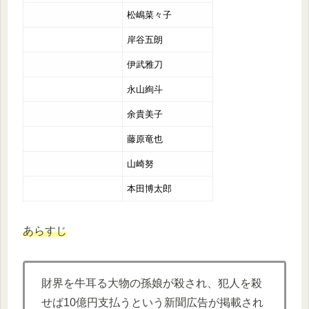
松嶋菜々子
岸谷五朗
伊武雅刀
永山絢斗
余貴美子
藤原竜也
山崎努
本田博太郎
あらすじ
財界を牛耳る大物の孫娘が殺され、犯人を殺
せば10億円支払うという新聞広告が掲載され