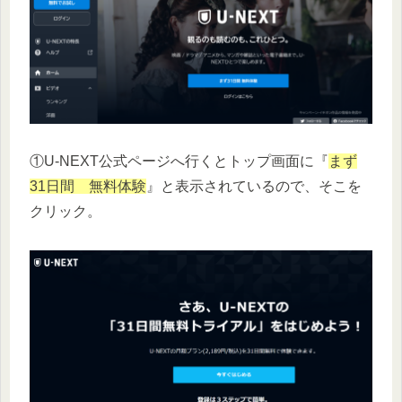
①U-NEXT公式ページへ行くとトップ画面に『
まず
31日間 無料体験
』と表示されているので、そこを
クリック。