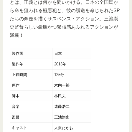
とは、正義とは何かを問いかける。日本の全国民か
ら命を狙われる極悪犯と、彼の護送を命じられたSP
たちの奔走を描くサスペンス・アクション。三池崇
史監督らしい豪胆かつ緊張感あふれるアクションが
満載！
製作国
日本
製作年
2013年
上映時間
125分
原作
木内一裕
脚本
林民夫
音楽
遠藤浩二
監督
三池崇史
キャスト
大沢たかお