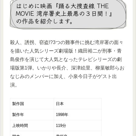
はじめに映画『踊る大捜査線 THE
MOVIE 湾岸署史上最悪の３日間！』
の作品を紹介します。
殺人、誘拐、窃盗!?3つの難事件に挑む湾岸署の面々
を描いた人気シリーズ劇場版！織田裕二が刑事・青
島俊作を演じて大人気となったテレビシリーズの劇
場版第1弾。いかりや長介、深津絵里、柳葉敏郎らお
なじみのメンバーに加え、小泉今日子がゲスト出
演。
製作国
日本
製作年
1998年
上映時間
119分