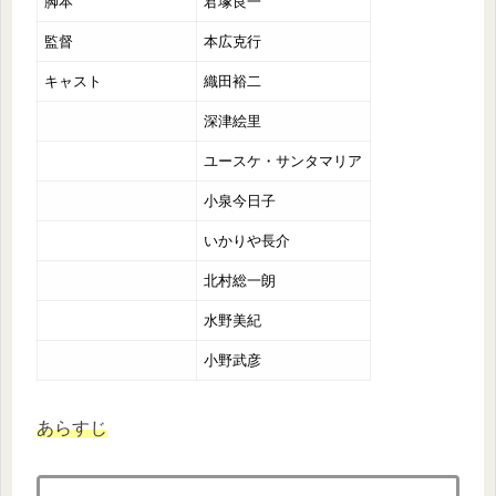
脚本
君塚良一
監督
本広克行
キャスト
織田裕二
深津絵里
ユースケ・サンタマリア
小泉今日子
いかりや長介
北村総一朗
水野美紀
小野武彦
あらすじ