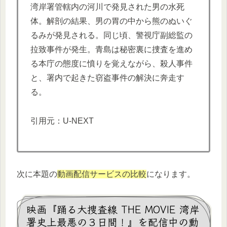
湾岸署管轄内の河川で発見された男の水死
体。解剖の結果、男の胃の中から熊のぬいぐ
るみが発見される。同じ頃、警視庁副総監の
拉致事件が発生。青島は秘密裏に捜査を進め
る本庁の態度に憤りを覚えながら、殺人事件
と、署内で起きた窃盗事件の解決に奔走す
る。
引用元：U-NEXT
次に本題の
動画配信サービスの比較
になります。
映画『踊る大捜査線 THE MOVIE 湾岸
署史上最悪の３日間！』を配信中の動