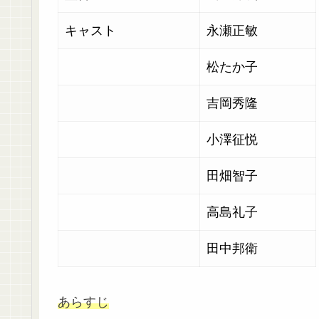
キャスト
永瀬正敏
松たか子
吉岡秀隆
小澤征悦
田畑智子
高島礼子
田中邦衛
あらすじ