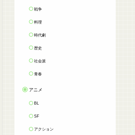
戦争
料理
時代劇
歴史
社会派
青春
アニメ
BL
SF
アクション