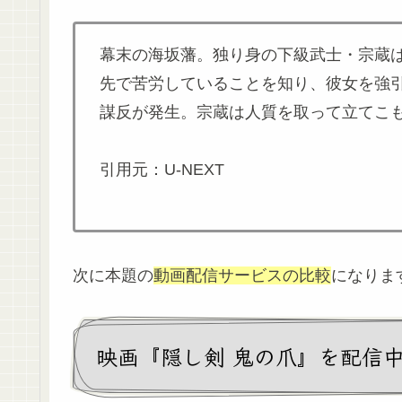
幕末の海坂藩。独り身の下級武士・宗蔵
先で苦労していることを知り、彼女を強
謀反が発生。宗蔵は人質を取って立てこ
引用元：U-NEXT
次に本題の
動画配信サービスの比較
になりま
映画『隠し剣 鬼の爪』を配信