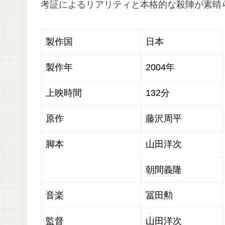
考証によるリアリティと本格的な殺陣が素晴
製作国
日本
製作年
2004年
上映時間
132分
原作
藤沢周平
脚本
山田洋次
朝間義隆
音楽
冨田勲
監督
山田洋次