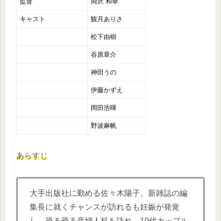
監督
両沢 和幸
キャスト
観月ありさ
松下由樹
谷原章介
神田うの
伊藤かずえ
岡田浩暉
野波麻帆
あらすじ
大手出版社に勤める佐々木陽子。新雑誌の編
集長に就くチャンスが訪れるも妊娠が発覚
し、恐る恐る産婦人科を訪れ、10代カップル