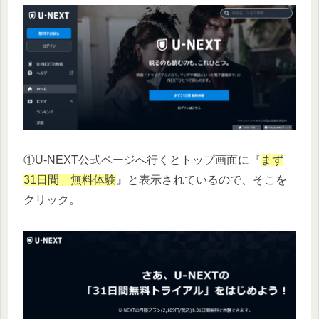
①U-NEXT公式ページへ行くとトップ画面に『
まず
31日間 無料体験
』と表示されているので、そこを
クリック。