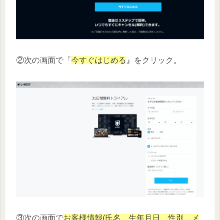
②次の画面で『
今すぐはじめる
』をクリック。
③次の画面で
お客様情報(氏名、生年月日、性別、メ