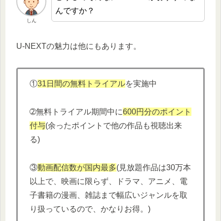
んですか？
しん
U-NEXTの魅力は他にもあります。
①
31日間の無料トライアル
を実施中
➁無料トライアル期間中に
600円分
の
ポイント
付与
(余ったポイントで他の作品も視聴出来
る)
③
動画配信数が国内最多
(見放題作品は30万本
以上で、映画に限らず、ドラマ、アニメ、電
子書籍の漫画、雑誌まで幅広いジャンルを取
り扱っているので、かなりお得。)