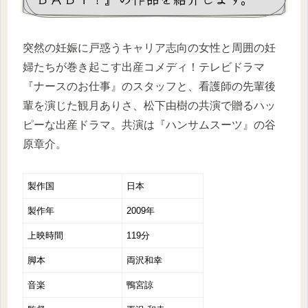
突然の妊娠に戸惑うキャリア志向の女性と周囲の妊
婦たちが巻き起こす出産コメディ！テレビドラマ
『ナースのお仕事』のスタッフと、看護師の先輩後
輩を演じた観月ありさ、松下由樹の共演で贈るハッ
ピーな出産ドラマ。共演は『ハンサムスーツ』の谷
原章介。
製作国
日本
製作年
2009年
上映時間
119分
脚本
両沢和幸
音楽
鴨宮諒