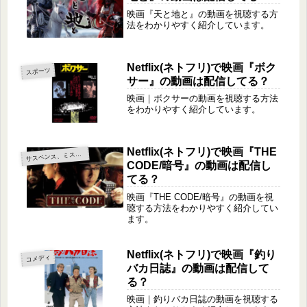
映画『天と地と』の動画を視聴する方
法をわかりやすく紹介しています。
Netflix(ネトフリ)で映画『ボク
スポーツ
サー』の動画は配信してる？
映画｜ボクサーの動画を視聴する方法
をわかりやすく紹介しています。
Netflix(ネトフリ)で映画『THE
サ
スペンス、ミステリー
CODE/暗号』の動画は配信し
てる？
映画『THE CODE/暗号』の動画を視
聴する方法をわかりやすく紹介してい
ます。
Netflix(ネトフリ)で映画『釣り
コメディ
バカ日誌』の動画は配信して
る？
映画｜釣りバカ日誌の動画を視聴する