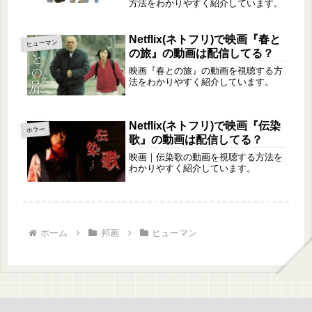
方法をわかりやすく紹介しています。
Netflix(ネトフリ)で映画『春と
ヒューマン
の旅』の動画は配信してる？
映画『春との旅』の動画を視聴する方
法をわかりやすく紹介しています。
Netflix(ネトフリ)で映画『伝染
ホラー
歌』の動画は配信してる？
映画｜伝染歌の動画を視聴する方法を
わかりやすく紹介しています。
ホーム
邦画
ヒューマン