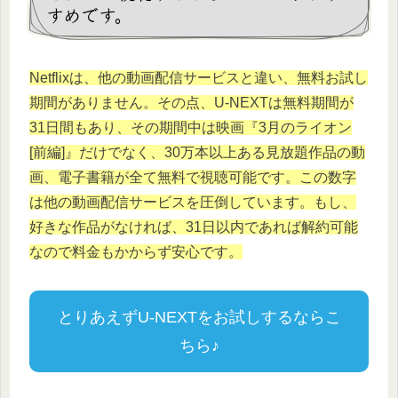
すめです。
Netflixは、他の動画配信サービスと違い、無料お試し
期間がありません。その点、U-NEXTは無料期間が
31日間もあり、その期間中は映画『3月のライオン
[前編]』だけでなく、30万本以上ある見放題作品の動
画、電子書籍が全て無料で視聴可能です。この数字
は他の動画配信サービスを圧倒しています。もし、
好きな作品がなければ、31日以内であれば解約可能
なので料金もかからず安心です。
とりあえずU-NEXTをお試しするならこ
ちら♪