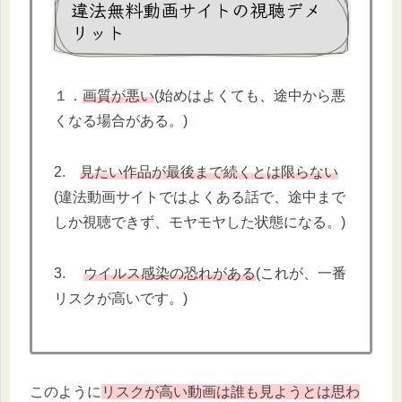
違法無料動画サイトの視聴デメ
リット
１．
画質が悪い
(始めはよくても、途中から悪
くなる場合がある。)
2.
見たい作品が最後まで続くとは限らない
(違法動画サイトではよくある話で、途中まで
しか視聴できず、モヤモヤした状態になる。)
3.
ウイルス感染の恐れがある
(これが、一番
リスクが高いです。)
このように
リスクが高い動画は誰も見ようとは思わ