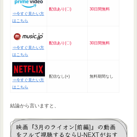
配信あり(〇)
30日間無料
⇒今すぐ見たい方
はこちら
配信あり(〇)
30日間無料
⇒今すぐ見たい方
はこちら
配信なし(×)
無料期間なし
⇒今すぐ見たい方
はこちら
結論から言いますと、
映画『3月のライオン[前編]』の動画
をフルで視聴するならU-NEXTがおす