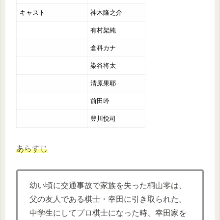
キャスト
神木隆之介
有村架純
倉科カナ
染谷将太
清原果耶
前田吟
豊川悦司
あらすじ
幼い頃に交通事故で家族を失った桐山零は、
父の友人である棋士・幸田に引き取られた。
中学生にしてプロ棋士になった時、幸田家を