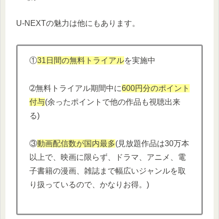
U-NEXTの魅力は他にもあります。
①
31日間の無料トライアル
を実施中
➁無料トライアル期間中に
600円分
の
ポイント
付与
(余ったポイントで他の作品も視聴出来
る)
③
動画配信数が国内最多
(見放題作品は30万本
以上で、映画に限らず、ドラマ、アニメ、電
子書籍の漫画、雑誌まで幅広いジャンルを取
り扱っているので、かなりお得。)