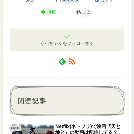
X
Facebook
はてブ
LINE
コピー
ぐっちゃんをフォローする
関連記事
Netflix(ネトフリ)で映画『天と
時代劇
地と』の動画は配信してる？