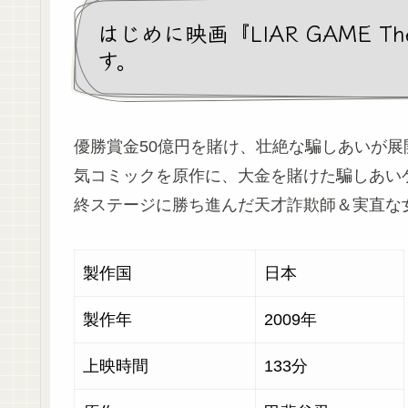
はじめに映画『LIAR GAME The
す。
優勝賞金50億円を賭け、壮絶な騙しあいが展
気コミックを原作に、大金を賭けた騙しあい
終ステージに勝ち進んだ天才詐欺師＆実直な
製作国
日本
製作年
2009年
上映時間
133分