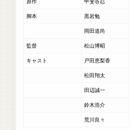
原作
甲斐谷忍
脚本
黒岩勉
岡田道尚
監督
松山博昭
キャスト
戸田恵梨香
松田翔太
田辺誠一
鈴木浩介
荒川良々