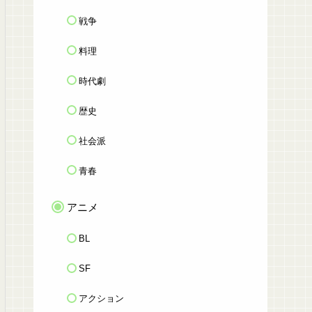
戦争
料理
時代劇
歴史
社会派
青春
アニメ
BL
SF
アクション