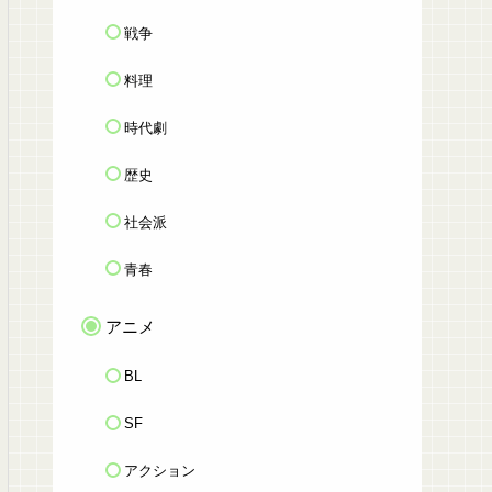
戦争
料理
時代劇
歴史
社会派
青春
アニメ
BL
SF
アクション