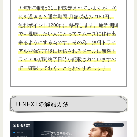
＊無料期間は31日間設定されていますが、そ
れを過ぎると通常期間(月額税込み2189円、
無料ポイント1200pt)に移行します。通常期間
でも視聴したい人にとってスムーズに移行出
来るようにする為です。その為、無料トライ
アル登録完了後に送信されるメールに無料ト
ライアル期間終了日時が記載されていますの
で、確認しておくことをおすすめします。
U-NEXTの解約方法