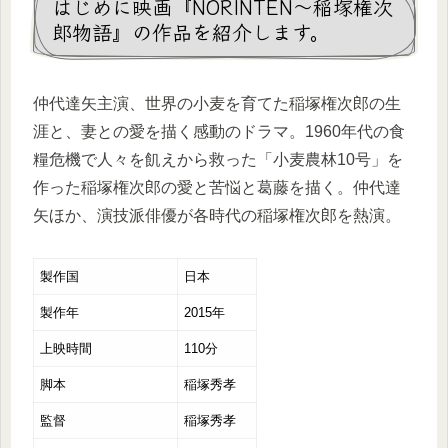
はじめに映画『NORINTEN～稲塚権次
郎物語』の作品を紹介します。
仲代達矢主演、世界の小麦を育てた稲塚権次郎の生
涯と、妻との愛を描く感動のドラマ。1960年代の食
糧危機で人々を飢えから救った「小麦農林10号」を
作った稲塚権次郎の愛と苦悩と葛藤を描く。仲代達
矢ほか、演技派俳優が各時代の稲塚権次郎を熱演。
製作国
日本
製作年
2015年
上映時間
110分
脚本
稲塚秀孝
監督
稲塚秀孝