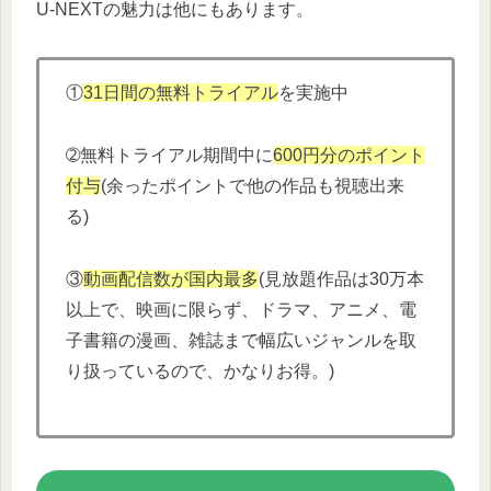
U-NEXTの魅力は他にもあります。
①
31日間の無料トライアル
を実施中
➁無料トライアル期間中に
600円分
の
ポイント
付与
(余ったポイントで他の作品も視聴出来
る)
③
動画配信数が国内最多
(見放題作品は30万本
以上で、映画に限らず、ドラマ、アニメ、電
子書籍の漫画、雑誌まで幅広いジャンルを取
り扱っているので、かなりお得。)