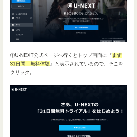
①U-NEXT公式ページへ行くとトップ画面に『
まず
31日間 無料体験
』と表示されているので、そこを
クリック。