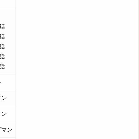
3話
2話
3話
2話
3話
ル
ソン
ソン
プマン