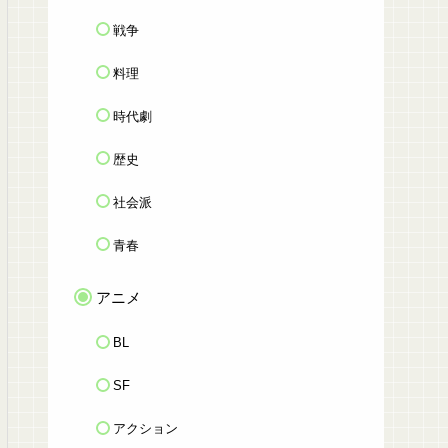
戦争
料理
時代劇
歴史
社会派
青春
アニメ
BL
SF
アクション